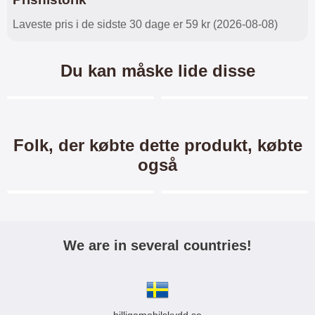
Laveste pris i de sidste 30 dage er 59 kr (2026-08-08)
Du kan måske lide disse
Merkitse blow productListContainer
Merkitse blow productL
6 varianter
6 varianter
Folk, der købte dette produkt, købte
også
Merkitse blow productListContainer
Merkitse blow productL
-40%
We are in several countries!
Crazy Horse Wallet Xiaomi
New Standcase Wallet
Redmi Note 11 / 11S
Xiaomi Redmi Note 11 / 11S
Crazy Horse Standcase Wallet /
New Standcase Wallet /