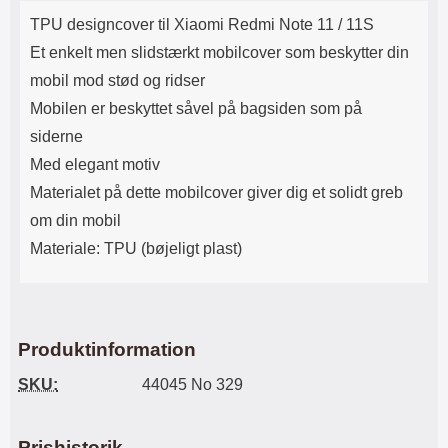
Produktbeskrivelse
Lyttetid: cirka 4 timer
kontakt. USB Type-C til Lightning
TPU designcover til Xiaomi Redmi Note 11 / 11S
kabel medfølger. Produktet er CE
mærket Input: AC100-240V
Et enkelt men slidstærkt mobilcover som beskytter din
50/60Hz 0.8A Max Output: USB:
mobil mod stød og ridser
DC5V/3.0A (15W) 9V/2.0A (18W)
12V/1.5 (18W) Type-C: 5V/3A
Mobilen er beskyttet såvel på bagsiden som på
(PD15W) 9V/2.22A (PD20W)
siderne
12V/1.67A(PD20W) Total Effekt:
5V/3A Max Maximum output:
Med elegant motiv
20.W Max Længde på ledning: 1
Materialet på dette mobilcover giver dig et solidt greb
meter Farve: Hvid
om din mobil
Materiale: TPU (bøjeligt plast)
Produktinformation
SKU:
44045 No 329
Prishistorik