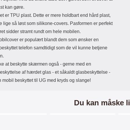
ast kan gøre.
et er TPU plast. Dette er mere holdbart end hård plast,
 lige så løst som silikone-covers. Pasformen er perfekt
ret sidder stramt rundt om hele mobilen.
obilcover er populært blandt dem som ønsker en
t beskyttet telefon samdtidigt som de vil kunne betjene
n.
ke at beskytte skærmen også - gerne med en
kyttelse af hærdet glas - et såkaldt glasbeskyttelse -
n mobil beskyttet til UG med kryds og slange!
Du kan måske li
Merkitse blow productListContainer
Merkitse blow productListCo
6 varianter