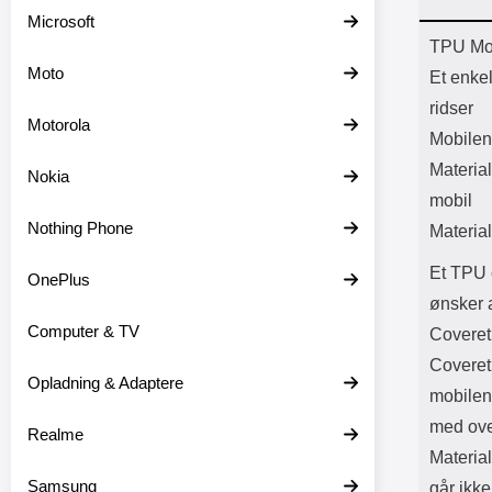
Batter
Microsoft
L
Prod
TPU Mob
Moto
Et enke
ridser
Motorola
Mobilen
Material
Nokia
mobil
Nothing Phone
Material
Et TPU c
OnePlus
ønsker 
Computer & TV
Coveret
Coveret
Opladning & Adaptere
mobilen
med ove
Realme
Material
Samsung
går ikke