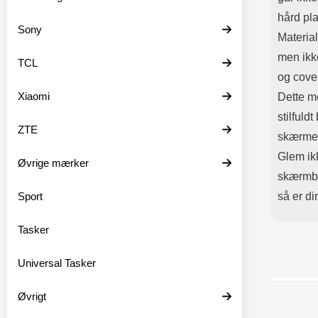
hård pl
Sony
Material
men ikke
TCL
og cove
Xiaomi
Dette m
stilfuld
ZTE
skærme
Glem ik
Øvrige mærker
skærmbes
Sport
så er di
Tasker
Universal Tasker
Øvrigt
-40%