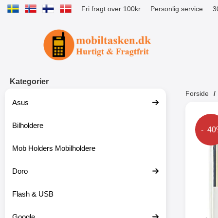
Fri fragt over 100kr
Personlig service
3
Startside for Tibro Billiga Mobilsk
Kategorier
Forside
Asus
Andr
Bilholdere
Prise
- 4
Mob Holders Mobilholdere
-52%
Doro
Flash & USB
Google