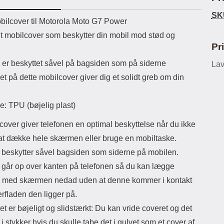
ikassekapacitet: 200 mha
eller USB Type-C kontakt. USB Type-
Sta
SK
yttetid: cirka 4 timer
C til Lightning kabel medfølger.
uktbeskrivelse
ilcover til Motorola Moto G7 Power
Produktet er CE mærket Input:
ma
lt mobilcover som beskytter din mobil mod stød og
AC100-240V 50/60Hz 0.8A Max
Output: USB: DC5V/3.0A (15W)
mob
Pr
9V/2.0A (18W) 12V/1.5 (18W) Type-
for 
 er beskyttet såvel på bagsiden som på siderne
C: 5V/3A (PD15W) 9V/2.22A
Lav
du
(PD20W) 12V/1.67A(PD20W) Total
mo
et på dette mobilcover giver dig et solidt greb om din
Effekt: 5V/3A Max Maximum output:
som
20.W Max Længde på ledning: 1
meter Farve: Hvid
lynl
e: TPU (bøjelig plast)
småm
over giver telefonen en optimal beskyttelse når du ikke
a
at dække hele skærmen eller bruge en mobiltaske.
lo
bli
 beskytter såvel bagsiden som siderne på mobilen.
ogs
 går op over kanten på telefonen så du kan lægge
Eks
try
 med skærmen nedad uden at denne kommer i kontakt
Ma
rfladen den ligger på.
et er bøjeligt og slidstærkt: Du kan vride coveret og det
 i stykker hvis du skulle tabe det i gulvet som et cover af