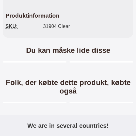
Produktinformation
SKU:
31904 Clear
Du kan måske lide disse
Merkitse blow productListContainer
Merkitse blow productL
2 varianter
-40%
Folk, der købte dette produkt, købte
også
Merkitse blow productListContainer
Merkitse blow productL
We are in several countries!