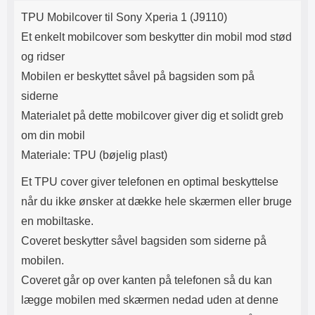
Produktbeskrivelse
Lyttetid: cirka 4 timer
kontakt. USB Type-C til Lightning
TPU Mobilcover til Sony Xperia 1 (J9110)
kabel medfølger. Produktet er CE
mærket Input: AC100-240V
Et enkelt mobilcover som beskytter din mobil mod stød
50/60Hz 0.8A Max Output: USB:
og ridser
DC5V/3.0A (15W) 9V/2.0A (18W)
12V/1.5 (18W) Type-C: 5V/3A
Mobilen er beskyttet såvel på bagsiden som på
(PD15W) 9V/2.22A (PD20W)
siderne
12V/1.67A(PD20W) Total Effekt:
5V/3A Max Maximum output:
Materialet på dette mobilcover giver dig et solidt greb
20.W Max Længde på ledning: 1
om din mobil
meter Farve: Hvid
Materiale: TPU (bøjelig plast)
Et TPU cover giver telefonen en optimal beskyttelse
når du ikke ønsker at dække hele skærmen eller bruge
en mobiltaske.
Coveret beskytter såvel bagsiden som siderne på
mobilen.
Coveret går op over kanten på telefonen så du kan
lægge mobilen med skærmen nedad uden at denne