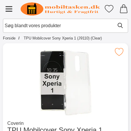
Startside for Tibro Billiga Mobils
Mine favori
Menu
Søg
For
Søg blandt vores produkter
Forside
TPU Mobilcover Sony Xperia 1 (J9110) (Clear)
×
Andre købte også
Marker tPU Mobilcover Sony Xperia 1 (
Merkitse blow productListContainer
Merkitse blow productL
2 varianter
-52%
Gå til hovedkategorien
Coverin
TPU Mobilcover Sony Xperia 1