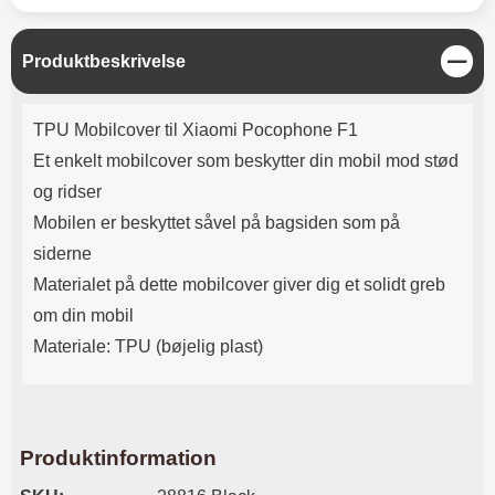
Lyttetid: cirka 4 timer
kontakt. USB Type-C til Lightning
kabel medfølger. Produktet er CE
mærket Input: AC100-240V
L
Produktbeskrivelse
50/60Hz 0.8A Max Output: USB:
u
DC5V/3.0A (15W) 9V/2.0A (18W)
k
Produktbeskrivelse
12V/1.5 (18W) Type-C: 5V/3A
TPU Mobilcover til Xiaomi Pocophone F1
(PD15W) 9V/2.22A (PD20W)
12V/1.67A(PD20W) Total Effekt:
Et enkelt mobilcover som beskytter din mobil mod stød
5V/3A Max Maximum output:
og ridser
20.W Max Længde på ledning: 1
meter Farve: Hvid
Mobilen er beskyttet såvel på bagsiden som på
siderne
Materialet på dette mobilcover giver dig et solidt greb
om din mobil
Materiale: TPU (bøjelig plast)
Produktinformation