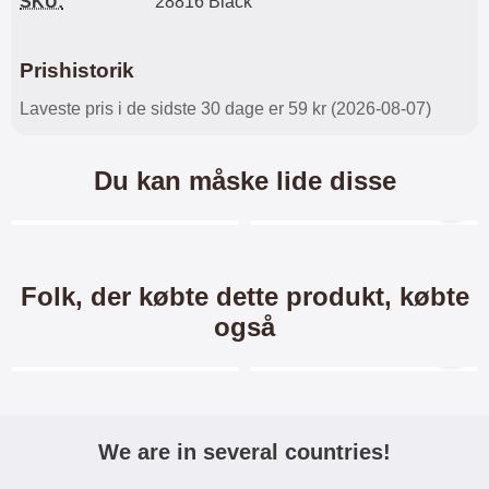
SKU:
28816 Black
Prishistorik
Laveste pris i de sidste 30 dage er 59 kr (2026-08-07)
Du kan måske lide disse
Merkitse blow productListContainer
Merkitse blow productL
2 varianter
-24%
-25%
Folk, der købte dette produkt, købte
også
Merkitse blow productListContainer
Merkitse blow productL
-34%
-20%
We are in several countries!