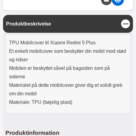
Lyttetid: cirka 4 timer
kontakt. USB Type-C til Lightning
kabel medfølger. Produktet er CE
mærket Input: AC100-240V
50/60Hz 0.8A Max Output: USB:
L
Produktbeskrivelse
DC5V/3.0A (15W) 9V/2.0A (18W)
u
12V/1.5 (18W) Type-C: 5V/3A
k
(PD15W) 9V/2.22A (PD20W)
Produktbeskrivelse
TPU Mobilcover til Xiaomi Redmi 5 Plus
12V/1.67A(PD20W) Total Effekt:
5V/3A Max Maximum output:
Et enkelt mobilcover som beskytter din mobil mod stød
20.W Max Længde på ledning: 1
og ridser
meter Farve: Hvid
Mobilen er beskyttet såvel på bagsiden som på
siderne
Materialet på dette mobilcover giver dig et solidt greb
om din mobil
Materiale: TPU (bøjelig plast)
Produktinformation