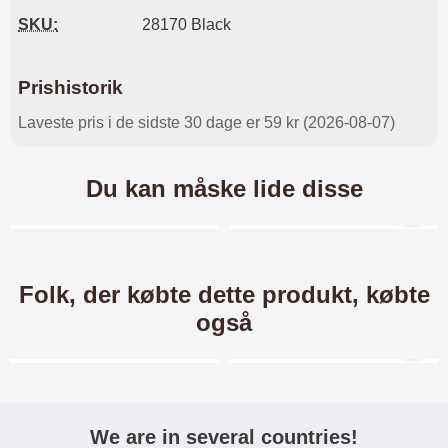
SKU:
28170 Black
Prishistorik
Laveste pris i de sidste 30 dage er 59 kr (2026-08-07)
Du kan måske lide disse
Merkitse blow productListContainer
Merkitse blow productL
-13%
-41%
Folk, der købte dette produkt, købte
også
Merkitse blow productListContainer
Merkitse blow productL
-34%
-34%
We are in several countries!