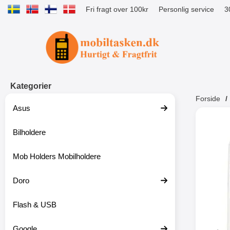
Fri fragt over 100kr
Personlig service
3
Startside for Tibro Billiga Mobilsk
Kategorier
Forside
Asus
Andr
Bilholdere
Mob Holders Mobilholdere
-52%
Doro
Flash & USB
Google