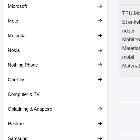
Batter
Microsoft
L
Prod
TPU Mob
Moto
Et enke
ridser
Motorola
Mobilen
Material
Nokia
mobil
Nothing Phone
Material
OnePlus
Computer & TV
Opladning & Adaptere
-34%
Realme
Samsung