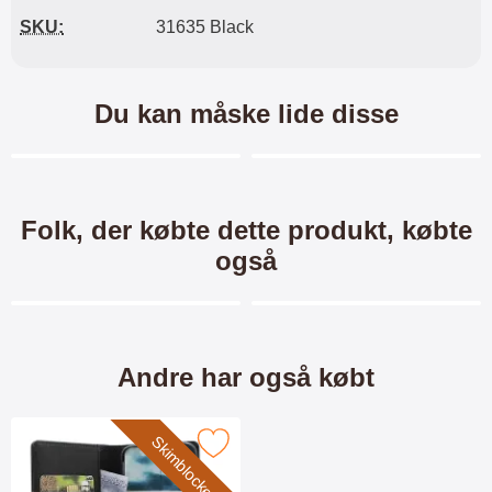
SKU:
31635 Black
Du kan måske lide disse
Merkitse blow productListContainer
Merkitse blow productL
5 varianter
8 varianter
Folk, der købte dette produkt, købte
også
Merkitse blow productListContainer
Merkitse blow productL
Andre har også købt
XL Standcase Luxwallet
Crazy Horse Wallet Samsung
Skimblocker
r skimblocker Samsung Galaxy A40 Mobilcover som favorit
Samsung Galaxy A40
Galaxy A40 (A405FN/DS)
(A405FN/DS)
XL Standcase Luxwallet
Crazy Horse Standcase Wallet /