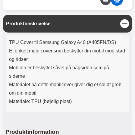
Lyttetid: cirka 4 timer
kontakt. USB Type-C til Lightning
kabel medfølger. Produktet er CE
mærket Input: AC100-240V
50/60Hz 0.8A Max Output: USB:
L
Produktbeskrivelse
DC5V/3.0A (15W) 9V/2.0A (18W)
u
12V/1.5 (18W) Type-C: 5V/3A
k
(PD15W) 9V/2.22A (PD20W)
Produktbeskrivelse
TPU Cover til Samsung Galaxy A40 (A405FN/DS)
12V/1.67A(PD20W) Total Effekt:
5V/3A Max Maximum output:
Et enkelt mobilcover som beskytter din mobil mod stød
20.W Max Længde på ledning: 1
og ridser
meter Farve: Hvid
Mobilen er beskyttet såvel på bagsiden som på
siderne
Materialet på dette mobilcover giver dig et solidt greb
om din mobil
Materiale: TPU (bøjelig plast)
Produktinformation