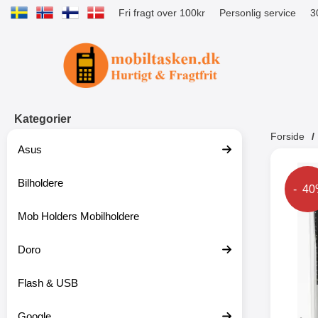
Fri fragt over 100kr
Personlig service
3
Startside for Tibro Billiga Mobilsk
Kategorier
Forside
Asus
Andr
Bilholdere
Prise
- 4
Mob Holders Mobilholdere
-52%
Doro
Flash & USB
Google