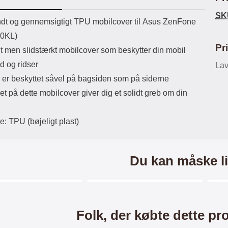
ikassekapacitet: 200 mha
eller USB Type-C kontakt. USB Type-
elast
SK
yttetid: cirka 4 timer
C til Lightning kabel medfølger.
det
uktbeskrivelse
yndt og gennemsigtigt TPU mobilcover til Asus ZenFone
Produktet er CE mærket Input:
20KL)
AC100-240V 50/60Hz 0.8A Max
Output: USB: DC5V/3.0A (15W)
Pr
lt men slidstærkt mobilcover som beskytter din mobil
9V/2.0A (18W) 12V/1.5 (18W) Type-
d og ridser
C: 5V/3A (PD15W) 9V/2.22A
Lav
(PD20W) 12V/1.67A(PD20W) Total
 er beskyttet såvel på bagsiden som på siderne
Effekt: 5V/3A Max Maximum output:
et på dette mobilcover giver dig et solidt greb om din
20.W Max Længde på ledning: 1
meter Farve: Hvid
e: TPU (bøjeligt plast)
Du kan måske li
Merkitse blow productListContainer
Merkitse blow productListCo
-34%
-4
Folk, der købte dette pr