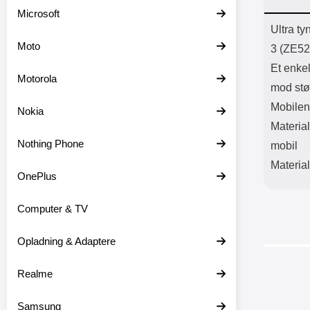
Batter
Microsoft
L
Prod
Ultra t
Moto
3 (ZE5
Et enke
Motorola
mod stø
Mobilen
Nokia
Material
Nothing Phone
mobil
Material
OnePlus
Computer & TV
Opladning & Adaptere
Realme
Samsung