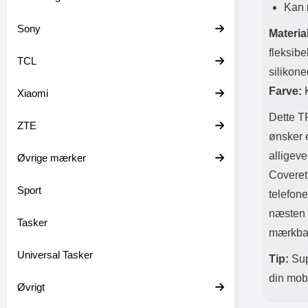
Kan 
Sony
Materia
fleksibe
TCL
silikon
Farve:
K
Xiaomi
Dette TP
ZTE
ønsker 
alligeve
Øvrige mærker
Coveret
Sport
telefone
næsten 
Tasker
mærkbar
Universal Tasker
Tip:
Sup
din mobi
Øvrigt