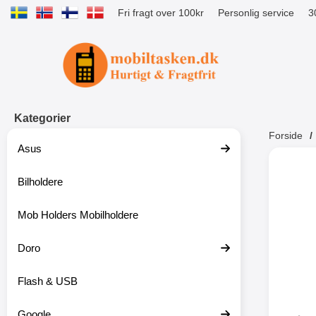
Fri fragt over 100kr
Personlig service
3
Startside for Tibro Billiga Mobilsk
Kategorier
Forside
Asus
Andr
Bilholdere
Mob Holders Mobilholdere
-52%
Doro
Flash & USB
Google