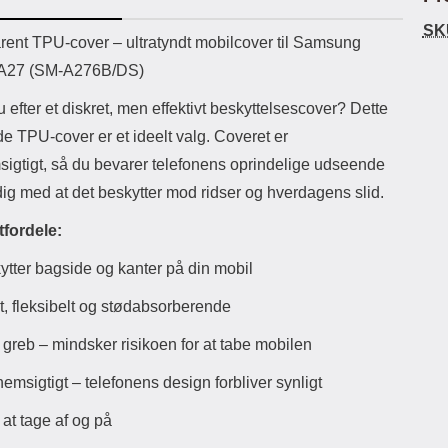
ikassekapacitet: 200 mha
eller USB Type-C kontakt. USB Type-
Sta
SK
yttetid: cirka 4 timer
C til Lightning kabel medfølger.
uktbeskrivelse
rent TPU-cover – ultratyndt mobilcover til Samsung
Produktet er CE mærket Input:
ma
 A27 (SM-A276B/DS)
AC100-240V 50/60Hz 0.8A Max
Output: USB: DC5V/3.0A (15W)
mob
 efter et diskret, men effektivt beskyttelsescover? Dette
9V/2.0A (18W) 12V/1.5 (18W) Type-
for 
C: 5V/3A (PD15W) 9V/2.22A
du
de TPU-cover er et ideelt valg. Coveret er
(PD20W) 12V/1.67A(PD20W) Total
mo
igtigt, så du bevarer telefonens oprindelige udseende
Effekt: 5V/3A Max Maximum output:
som
20.W Max Længde på ledning: 1
ig med at det beskytter mod ridser og hverdagens slid.
meter Farve: Hvid
lynl
fordele:
småm
a
ytter bagside og kanter på din mobil
lo
bli
t, fleksibelt og stødabsorberende
ogs
Eks
 greb – mindsker risikoen for at tabe mobilen
try
Ma
msigtigt – telefonens design forbliver synligt
at tage af og på