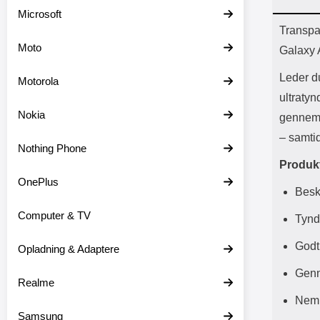
Batter
Microsoft
L
Prod
Transpa
Moto
Galaxy
Leder du
Motorola
ultratyn
Nokia
gennems
– samtid
Nothing Phone
Produkt
OnePlus
Besk
Computer & TV
Tynd
Godt
Opladning & Adaptere
Genne
Realme
Nem 
Samsung