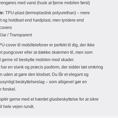
rengøres med vand (husk at fjerne mobilen først)
le:
TPU-plast (termoplastisk polyurethan) – mere
lt og holdbart end hardplast, men tyndere end
ecovers
lar / Transparent
U-cover til mobiltelefoner er perfekt til dig, der ikke
et pungcover eller at dække skærmen til, men som
l gerne vil beskytte mobilen mod skader.
 har en slank og præcis pasform, der sidder tæt omkring
n uden at gøre den klodset. Du får et elegant og
usynligt beskyttelseslag – som alligevel gør en
 forskel.
plér gerne med et hærdet glasbeskyttelse for at sikre
l hele vejen rundt.