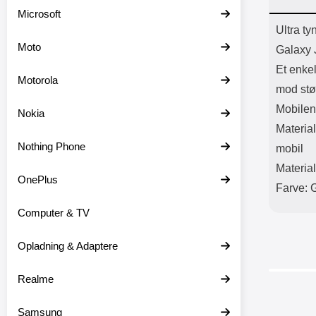
Batter
Microsoft
L
Prod
Ultra t
Moto
Galaxy 
Et enke
Motorola
mod stø
Mobilen
Nokia
Material
Nothing Phone
mobil
Material
OnePlus
Farve: 
Computer & TV
Opladning & Adaptere
Realme
-25%
Samsung