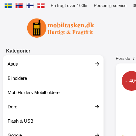
Fri fragt over 100kr
Personlig service
3
Startside for Tibro Billiga Mobilsk
Kategorier
Forside
Asus
Andr
Bilholdere
Prise
- 4
Mob Holders Mobilholdere
-52%
Doro
Flash & USB
Google