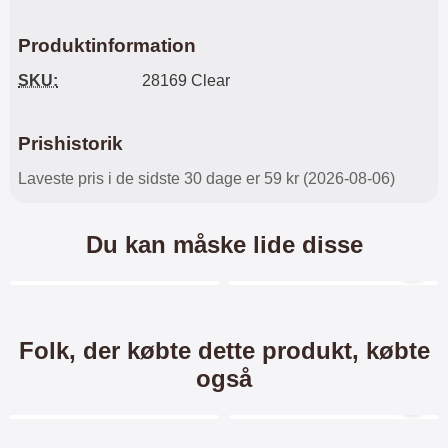
Produktinformation
SKU:
28169 Clear
Prishistorik
Laveste pris i de sidste 30 dage er 59 kr (2026-08-06)
Du kan måske lide disse
Merkitse blow productListContainer
Merkitse blow productL
-13%
-41%
Folk, der købte dette produkt, købte
også
Merkitse blow productListContainer
Merkitse blow productL