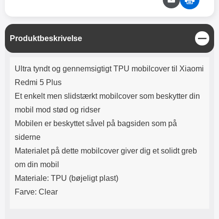
Lyttetid: cirka 4 timer
kontakt. USB Type-C til Lightning
kabel medfølger. Produktet er CE
mærket Input: AC100-240V
50/60Hz 0.8A Max Output: USB:
L
Produktbeskrivelse
DC5V/3.0A (15W) 9V/2.0A (18W)
u
12V/1.5 (18W) Type-C: 5V/3A
k
(PD15W) 9V/2.22A (PD20W)
Produktbeskrivelse
Ultra tyndt og gennemsigtigt TPU mobilcover til Xiaomi
12V/1.67A(PD20W) Total Effekt:
5V/3A Max Maximum output:
Redmi 5 Plus
20.W Max Længde på ledning: 1
Et enkelt men slidstærkt mobilcover som beskytter din
meter Farve: Hvid
mobil mod stød og ridser
Mobilen er beskyttet såvel på bagsiden som på
siderne
Materialet på dette mobilcover giver dig et solidt greb
om din mobil
Materiale: TPU (bøjeligt plast)
Farve: Clear