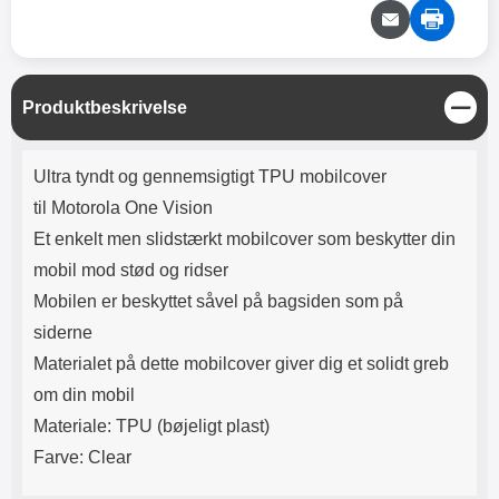
Lyttetid: cirka 4 timer
kontakt. USB Type-C til Lightning
kabel medfølger. Produktet er CE
mærket Input: AC100-240V
50/60Hz 0.8A Max Output: USB:
DC5V/3.0A (15W) 9V/2.0A (18W)
L
Produktbeskrivelse
12V/1.5 (18W) Type-C: 5V/3A
u
(PD15W) 9V/2.22A (PD20W)
k
Produktbeskrivelse
12V/1.67A(PD20W) Total Effekt:
Ultra tyndt og gennemsigtigt TPU mobilcover
5V/3A Max Maximum output:
20.W Max Længde på ledning: 1
til Motorola One Vision
meter Farve: Hvid
Et enkelt men slidstærkt mobilcover som beskytter din
mobil mod stød og ridser
Mobilen er beskyttet såvel på bagsiden som på
siderne
Materialet på dette mobilcover giver dig et solidt greb
om din mobil
Materiale: TPU (bøjeligt plast)
Farve: Clear