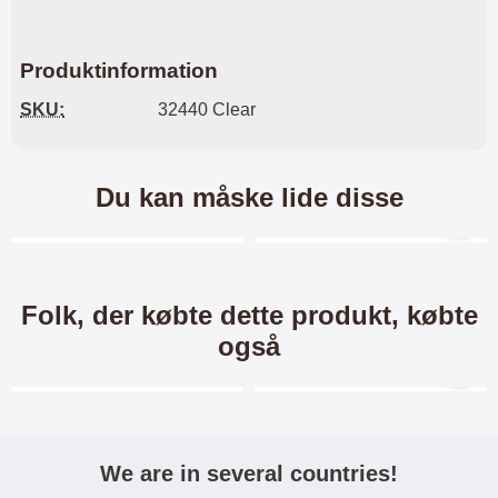
Produktinformation
SKU:
32440 Clear
Du kan måske lide disse
Merkitse blow productListContainer
Merkitse blow productL
6 varianter
-40%
Folk, der købte dette produkt, købte
også
Merkitse blow productListContainer
Merkitse blow productL
-34%
-34%
We are in several countries!