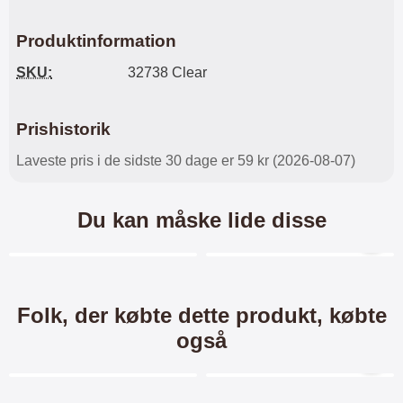
Produktinformation
SKU:
32738 Clear
Prishistorik
Laveste pris i de sidste 30 dage er 59 kr (2026-08-07)
Du kan måske lide disse
Merkitse blow productListContainer
Merkitse blow productL
3 varianter
4 varianter
Folk, der købte dette produkt, købte
også
Merkitse blow productListContainer
Merkitse blow productL