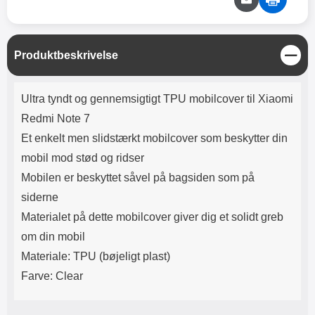
Lyttetid: cirka 4 timer
kontakt. USB Type-C til Lightning
kabel medfølger. Produktet er CE
mærket Input: AC100-240V
50/60Hz 0.8A Max Output: USB:
L
Produktbeskrivelse
DC5V/3.0A (15W) 9V/2.0A (18W)
u
12V/1.5 (18W) Type-C: 5V/3A
k
(PD15W) 9V/2.22A (PD20W)
Produktbeskrivelse
Ultra tyndt og gennemsigtigt TPU mobilcover til Xiaomi
12V/1.67A(PD20W) Total Effekt:
5V/3A Max Maximum output:
Redmi Note 7
20.W Max Længde på ledning: 1
Et enkelt men slidstærkt mobilcover som beskytter din
meter Farve: Hvid
mobil mod stød og ridser
Mobilen er beskyttet såvel på bagsiden som på
siderne
Materialet på dette mobilcover giver dig et solidt greb
om din mobil
Materiale: TPU (bøjeligt plast)
Farve: Clear