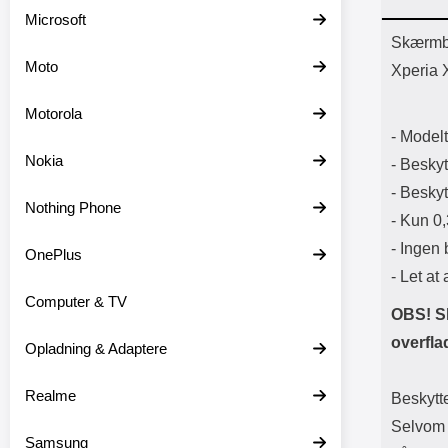
Batter
Microsoft
L
Prod
Skærmbe
Moto
Xperia 
Motorola
- Model
Nokia
- Besky
- Besky
Nothing Phone
- Kun 0
- Ingen 
OnePlus
- Let at
Computer & TV
OBS! S
overfla
Opladning & Adaptere
Realme
Beskytte
Selvom 
Samsung