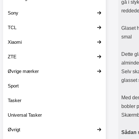
gå i sty
reddede
Sony
TCL
Glaset 
smal
Xiaomi
Dette g
ZTE
almindel
Øvrige mærker
Selv sk
glasset 
Sport
Med den
Tasker
bobler p
Universal Tasker
Skærmbe
Øvrigt
Sådan 