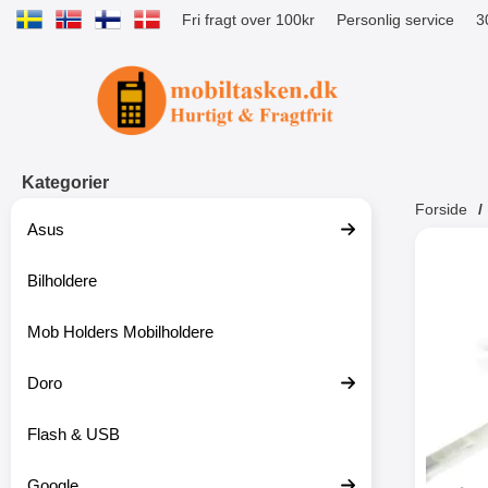
Fri fragt over 100kr
Personlig service
3
Startside for Tibro Billiga Mobilsk
Kategorier
Forside
Asus
Andr
Bilholdere
Mob Holders Mobilholdere
-52%
Doro
Flash & USB
Google