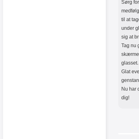
Sørg for
medfølge
til at t
under gl
sig at b
Tag nu g
skærmen
glasset
Glat ev
genstand
Nu har 
dig!