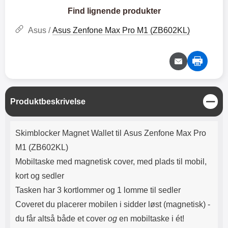
Lyttetid: cirka 4 timer
kontakt. USB Type-C til Lightning
Find lignende produkter
kabel medfølger. Produktet er CE
mærket Input: AC100-240V
Asus /
Asus Zenfone Max Pro M1 (ZB602KL)
50/60Hz 0.8A Max Output: USB:
DC5V/3.0A (15W) 9V/2.0A (18W)
12V/1.5 (18W) Type-C: 5V/3A
(PD15W) 9V/2.22A (PD20W)
12V/1.67A(PD20W) Total Effekt:
5V/3A Max Maximum output:
20.W Max Længde på ledning: 1
L
Produktbeskrivelse
meter Farve: Hvid
u
k
Produktbeskrivelse
Skimblocker Magnet Wallet til Asus Zenfone Max Pro
M1 (ZB602KL)
Mobiltaske med magnetisk cover, med plads til mobil,
kort og sedler
Tasken har 3 kortlommer og 1 lomme til sedler
Coveret du placerer mobilen i sidder l
øst (magnetisk) -
du får altså både et cover
og
en mobiltaske i ét!