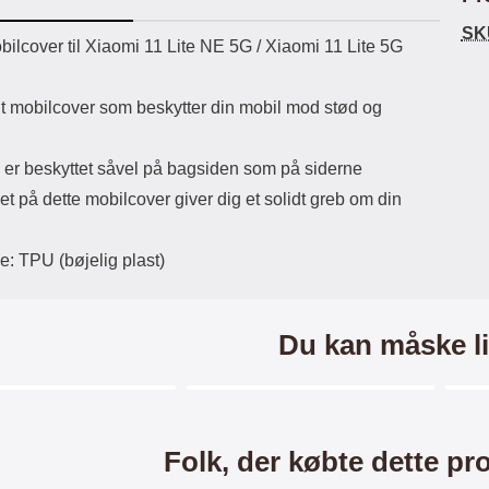
ikassekapacitet: 200 mha
eller USB Type-C kontakt. USB Type-
elast
SK
yttetid: cirka 4 timer
C til Lightning kabel medfølger.
det
uktbeskrivelse
ilcover til Xiaomi 11 Lite NE 5G / Xiaomi 11 Lite 5G
Produktet er CE mærket Input:
AC100-240V 50/60Hz 0.8A Max
Output: USB: DC5V/3.0A (15W)
lt mobilcover som beskytter din mobil mod stød og
9V/2.0A (18W) 12V/1.5 (18W) Type-
C: 5V/3A (PD15W) 9V/2.22A
(PD20W) 12V/1.67A(PD20W) Total
 er beskyttet såvel på bagsiden som på siderne
Effekt: 5V/3A Max Maximum output:
et på dette mobilcover giver dig et solidt greb om din
20.W Max Længde på ledning: 1
meter Farve: Hvid
e: TPU (bøjelig plast)
Du kan måske li
Merkitse blow productListContainer
Merkitse blow productListCo
3 varianter
Folk, der købte dette pr