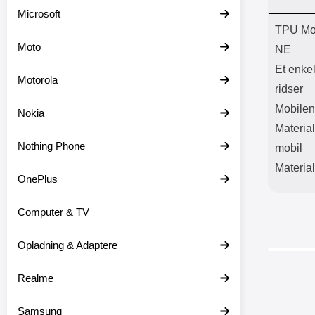
Batter
Microsoft
L
Prod
TPU Mob
Moto
NE
Et enke
Motorola
ridser
Mobilen
Nokia
Material
Nothing Phone
mobil
Material
OnePlus
Computer & TV
Opladning & Adaptere
Realme
Samsung