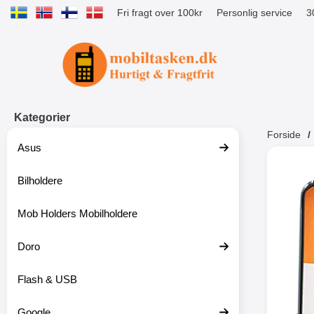
Fri fragt over 100kr
Personlig service
3
Startside for Tibro Billiga Mobilsk
Kategorier
Forside
Asus
Andr
Bilholdere
Mob Holders Mobilholdere
-52%
Doro
Flash & USB
Google