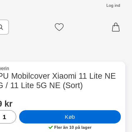
Log ind
Mine favoritter
×
til hovedkategorien
erin
Lite 5G NE (Sort) som favorit
PU Mobilcover Xiaomi 11 Lite NE
 / 11 Lite 5G NE (Sort)
ntainer
Merkitse blow productListContainer
Merkitse blow productLi
9 varianter
5 varianter
 dette produkt TPU Mobilcover Xiaomi 11 Lite NE 5G / 11 Lite
ris
9 kr
al
Køb
Fler än 10 på lager
Produkt tilgængelighed: