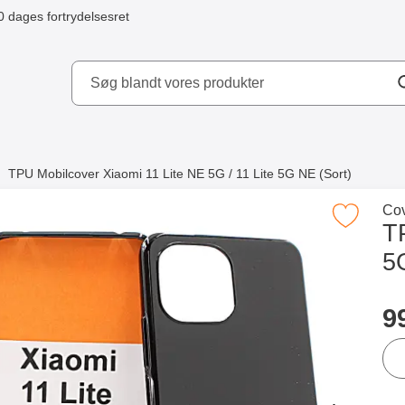
0 dages fortrydelsesret
ydd AB
TPU Mobilcover Xiaomi 11 Lite NE 5G / 11 Lite 5G NE (Sort)
e købte også
Gå 
Cov
Marker tPU Mobilcover Xiaomi 11 Lite NE 5G / 11 
T
5G
Merkitse blow productListContainer
Merkitse blow productListCo
2 varianter
Køb
p
9
ant