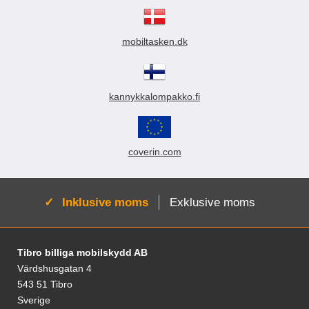
mobiltasken.dk
kannykkalompakko.fi
coverin.com
Aktiv:
Inklusive moms
Exklusive moms
Fodnoter Blandede oplysninger og links
Tibro billiga mobilskydd AB
Värdshusgatan 4
543 51 Tibro
Sverige