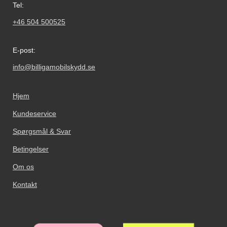
Tel:
+46 504 500525
E-post:
info@billigamobilskydd.se
Hjem
Kundeservice
Spørgsmål & Svar
Betingelser
Om os
Kontakt